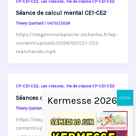
,
,
CP-CE1-CE2
Les classes
Vie de classe CP-CE1-CE2
Séance de calcul mental CE1-CE2
Thierry Quintard
/
04/02/2026
https://stegemmelaplaine-stcharles.fr/wp-
content/uploads/2026/02/CE1-CE2-
marchande.mp4
,
,
CP-CE1-CE2
Les classes
Vie de classe CP-CE1-CE2
Séances de basket janvier 2026
Thierry Quintard
/
01/02/2026
https://stegemmelaplaine-stcharles.fr/wp-
content/uploads/2026/02/basket-2.mp4 Un